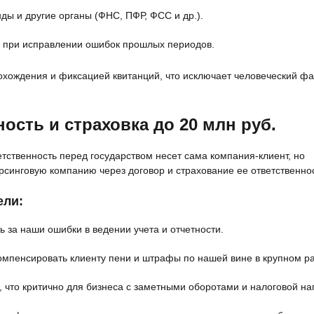
ды и другие органы (ФНС, ПФР, ФСС и др.).
е при исправлении ошибок прошлых периодов.
охождения и фиксацией квитанций, что исключает человеческий фа
ость и страховка до 20 млн руб.
тственность перед государством несет сама компания‑клиент, но
синговую компанию через договор и страхование ее ответственно
ели:
 за наши ошибки в ведении учета и отчетности.
компенсировать клиенту пени и штрафы по нашей вине в крупном р
, что критично для бизнеса с заметными оборотами и налоговой наг