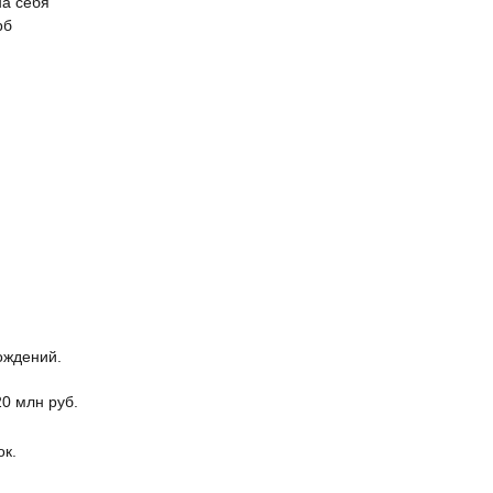
на себя
рб
ождений.
0 млн руб.
ок.