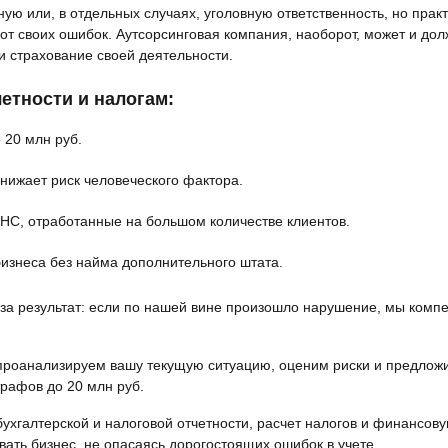
ую или, в отдельных случаях, уголовную ответственность, но прак
т своих ошибок. Аутсорсинговая компания, наоборот, может и дол
и страхование своей деятельности.
етности и налогам:
 20 млн руб.
снижает риск человеческого фактора.
ФНС, отработанные на большом количестве клиентов.
изнеса без найма дополнительного штата.
е за результат: если по нашей вине произошло нарушение, мы комп
ы проанализируем вашу текущую ситуацию, оценим риски и предло
рафов до 20 млн руб.
ухгалтерской и налоговой отчетности, расчет налогов и финансов
ивать бизнес, не опасаясь дорогостоящих ошибок в учете.