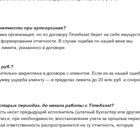
тчетности при аутсорсинге?
ама организация, но по договору TimeAsset берет на себя имущес
 и формировании отчетности. В случае ошибки по нашей вине мы
лимита, указанного в договоре.
 руб.?
ительно закреплена в договоре с клиентом. Если из‑за нашей оши
мму ущерба клиенту — в пределах лимита до 20 млн руб. и сопр
старых периодах, до начала работы с TimeAsset?
сть несет предыдущий исполнитель (штатный бухгалтер или другая
лиз и, при необходимости, восстановление учета за прошлые пери
я ответственность распространяется на ту отчетность, которую