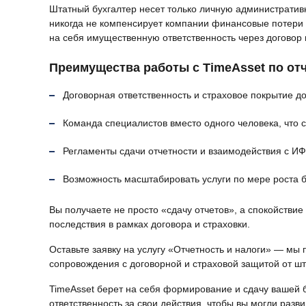
Штатный бухгалтер несет только личную административн
никогда не компенсирует компании финансовые потери о
на себя имущественную ответственность через договор 
Преимущества работы с TimeAsset по отч
Договорная ответственность и страховое покрытие до
Команда специалистов вместо одного человека, что 
Регламенты сдачи отчетности и взаимодействия с И
Возможность масштабировать услуги по мере роста б
Вы получаете не просто «сдачу отчетов», а спокойстви
последствия в рамках договора и страховки.
Оставьте заявку на услугу «Отчетность и налоги» — м
сопровождения с договорной и страховой защитой от шт
TimeAsset берет на себя формирование и сдачу вашей б
ответственность за свои действия, чтобы вы могли разв