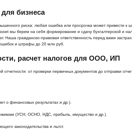
 для бизнеса
овышенного риска: любая ошибка или просрочка может привести к 
Asset мы берем на себя формирование и сдачу бухгалтерской и на
ьтат. Наша гражданско‑правовая ответственность перед вами застрах
ошибок и штрафы до 20 млн руб.
сти, расчет налогов для ООО, ИП
й отчетности: от проверки первичных документов до отправки отче
ет о финансовых результатах и др.).
режимам (УСН, ОСНО, НДС, прибыль, имущество и др.).
ующего законодательства и льгот.