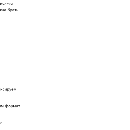
тически
жна брать
енсируем
жим формат
ую