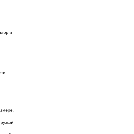
ктор и
сти.
азмере.
рузкой.