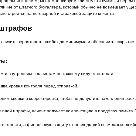
трафам или пеням, мы компенсируем клиенту эти суммы и берем 
тличие от штатного бухгалтера, который обычно не возмещает уще
ьно строится на договорной и страховой защите клиента.
 штрафов
и снизить вероятность ошибок до минимума и обеспечить покрытие
ты:
м и внутренним чек‑листам по каждому виду отчетности.
 два уровня контроля перед отправкой.
дим сверки и корректировки, чтобы не допустить накопления расх
лекшей штрафы, клиент получает компенсацию в пределах лимита 2
че отчетности, а финансовую защиту от последствий возможных ошиб