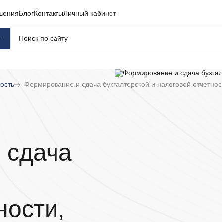
шения
Блог
Контакты
Личный кабинет
г
ность
Формирование и сдача бухгалтерской и налоговой отчетност
 сдача
ности,