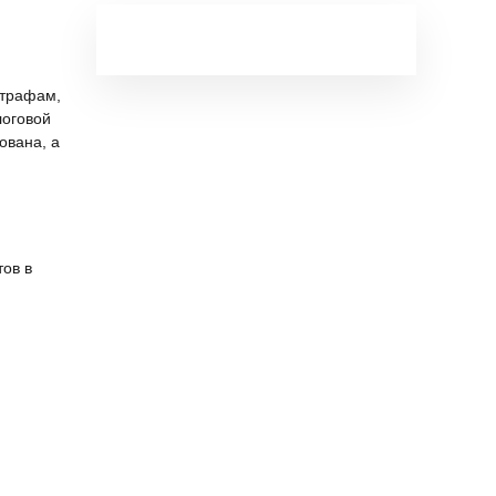
штрафам,
логовой
ована, а
тов в