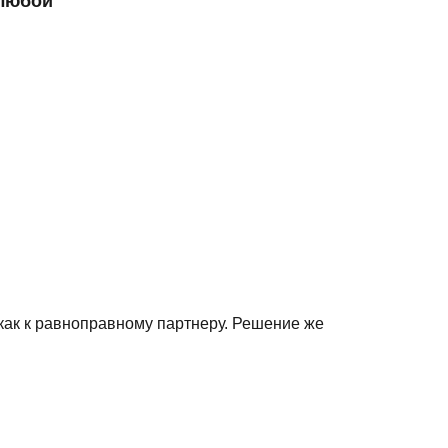
 любой
как к равноправному партнеру. Решение же