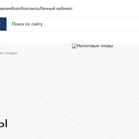
шения
Блог
Контакты
Личный кабинет
г
ые споры
ы