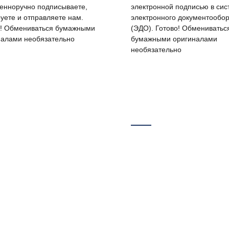
венноручно подписываете,
электронной подписью в сис
уете и отправляете нам.
электронного документообо
о! Обмениваться бумажными
(ЭДО). Готово! Обмениватьс
налами необязательно
бумажными оригиналами
необязательно