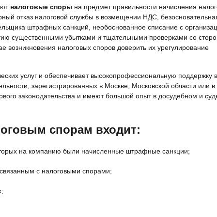
ают
налоговые споры
на предмет правильности начисления налог
рный отказ налоговой службы в возмещении НДС, безосновательна
тельщика штрафных санкций, необоснованное списание с организа
ятию существенными убытками и тщательными проверками со стор
ае возникновения налоговых споров доверить их урегулирование
еских услуг и обеспечивает высокопрофессиональную поддержку в
льности, зарегистрированных в Москве, Московской области или в
гового законодательства и имеют большой опыт в досудебном и су
логовым спорам входит:
которых на компанию были начисленные штрафные санкции;
 связанным с налоговыми спорами;
;