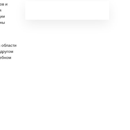
ов и
я
ции
оны
 области
 другом
дебном