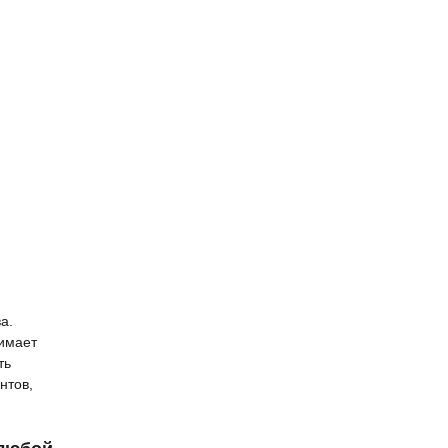
а.
нимает
ть
нтов,