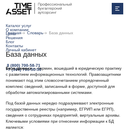
Каталог услуг
О компании
Главная
Словарь
База данных
Цены
Решения
Блог
Контакты
Личный кабинет
База данных
8 (800) 700-58-71
База данных
— термин, вошедший в юридическую практику
+7 (964) 765-50-50
с развитием информационных технологий. Правозащитники
понимают под этим словосочетанием упорядоченный
комплекс сведений, записанный в форме, доступной для
обработки автоматизированными системами.
Под базой данных нередко подразумевают электронные
государственные реестры (например, ЕГРИП или ЕГРП),
сведения о сотрудниках предприятий, виртуальные архивы.
Ключевыми условиями при отнесении информации к БД
является: