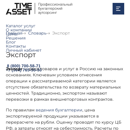
Каталог услуг
О компании
Главная
Словарь
Экспорт
Цены
Решения
Блог
Контакты
Личный кабинет
Экспорт
8 (800) 700-58-71
— ввоз товаров и услуг в Россию на законных
Экспорт
+7 (964) 765-50-50
основаниях. Ключевым условием отнесения
операции к рассматриваемой категории является
отсутствие обязательства по возврату материальных
ценностей. Традиционно, экспортом называют
перевозки в рамках внешнеторговых контрактов.
По правилам
ведения бухгалтерии
, цена
экспортируемой продукции указывается в
перерасчете на рубли. Оценку проводят по курсу ЦБ
РФ, а затраты относят на себестоимость. Расчеты по