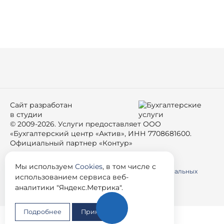
Сайт разработан
в студии
© 2009-2026. Услуги предоставляет ООО
«Бухгалтерский центр «Актив», ИНН 7708681600.
Официальный партнер «Контур»
Условия использования материалов сайта
Мы используем
Cookies
, в том числе с
Согласие пользователя сайта на обработку персональных
использованием сервиса веб-
данных
аналитики "Яндекс.Метрика".
Политика использования Cookie
Подробнее
Принять