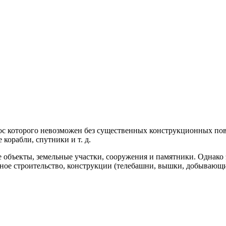
ос которого невозможен без существенных конструкционных пов
корабли, спутники и т. д.
бъекты, земельные участки, сооружения и памятники. Однако э
е строительство, конструкции (телебашни, вышки, добывающие 