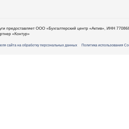
луги предоставляет ООО «Бухгалтерский центр «Актив», ИНН 77086
ртнер «Контур»
еля сайта на обработку персональных данных
Политика использования Co
е имя
ер телефона
ail