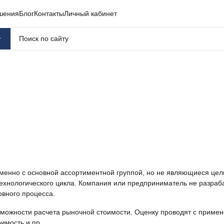
шения
Блог
Контакты
Личный кабинет
г
енно с основной ассортиментной группой, но не являющиеся цель
технологического цикла. Компания или предприниматель не разраб
овного процесса.
зможности расчета рыночной стоимости. Оценку проводят с примен
имость и пр.