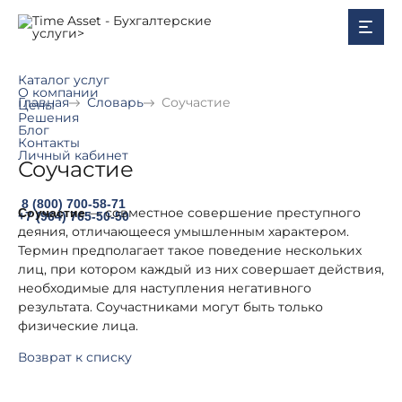
Каталог услуг
О компании
Главная
Словарь
Соучастие
Цены
Решения
Блог
Контакты
Личный кабинет
Соучастие
8 (800) 700-58-71
— совместное совершение преступного
Соучастие
+7 (964) 765-50-50
деяния, отличающееся умышленным характером.
Термин предполагает такое поведение нескольких
лиц, при котором каждый из них совершает действия,
необходимые для наступления негативного
результата. Соучастниками могут быть только
физические лица.
Возврат к списку