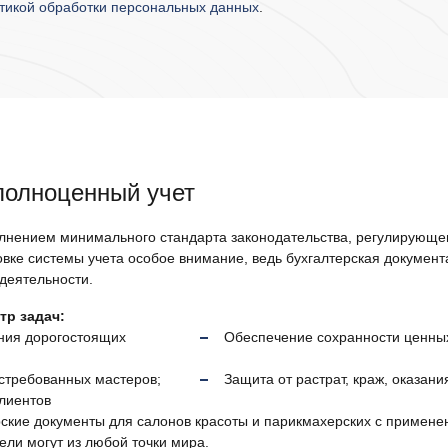
тикой обработки персональных данных
.
полноценный учет
лнением минимального стандарта законодательства, регулирующего
вке системы учета особое внимание, ведь бухгалтерская документ
деятельности.
тр задач:
ния дорогостоящих
Обеспечение сохранности ценных
стребованных мастеров;
Защита от растрат, краж, оказан
лиентов
рские документы для салонов красоты и парикмахерских с примене
ли могут из любой точки мира.