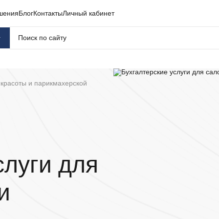
шения
Блог
Контакты
Личный кабинет
г
 красоты и парикмахерской
слуги для
и