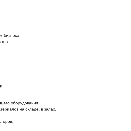
м бизнеса.
атов.
и.
ящего оборудования;
ериалов на складе, в залах,
стеров;