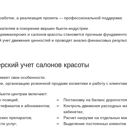
работки, а реализация проекта — профессиональной поддержки.
мателям в покорении вершин бьюти-индустрии.
парикмахерских и салонов красоты становится прочным фундаменто
 учет движения ценностей и проводят анализ финансовых результ
ерский учет салонов красоты
меет свои особенности.
ми, организацию розничной продажи косметики и работу с клиентам
 бьюти-центрам включают:
 позиций;
Постановку на баланс дорогосто
тификатов и абонементов;
Контроль движения расходных мат
кабинетах;
ских препаратов;
Расчет нагрузки на отдельных ма
ти услуг;
Выделение постоянных клиентов