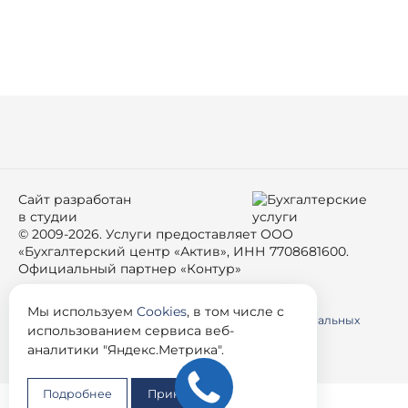
Сайт разработан
в студии
© 2009-2026. Услуги предоставляет ООО
«Бухгалтерский центр «Актив», ИНН 7708681600.
Официальный партнер «Контур»
Условия использования материалов сайта
Мы используем
Cookies
, в том числе с
Согласие пользователя сайта на обработку персональных
использованием сервиса веб-
данных
аналитики "Яндекс.Метрика".
Политика использования Cookie
Подробнее
Принять