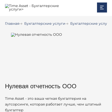
Каталог услуг
Главная
Бухгалтерские услуги
Бухгалтерские услуг
О компании
Цены
Решения
Блог
Контакты
Личный кабинет
8 (800) 700-58-71
+7 (964) 765-50-50
Нулевая отчетность ООО
Time Asset - это ваша четкая бухгалтерия на
аутсорсинге, которая работает лучше, чем штатный
бухгалтер