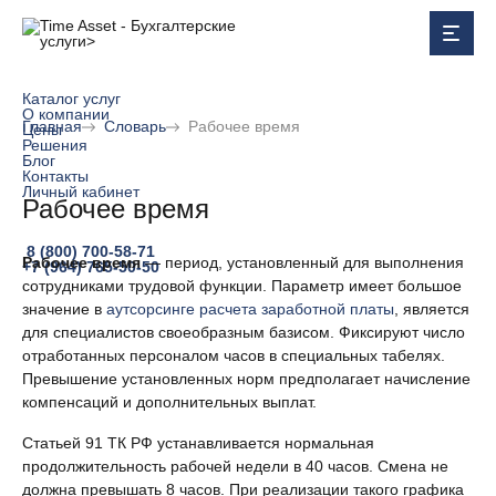
Каталог услуг
О компании
Главная
Словарь
Рабочее время
Цены
Решения
Блог
Контакты
Личный кабинет
Рабочее время
8 (800) 700-58-71
Рабочее время
— период, установленный для выполнения
+7 (964) 765-50-50
сотрудниками трудовой функции. Параметр имеет большое
значение в
аутсорсинге расчета заработной платы
, является
для специалистов своеобразным базисом. Фиксируют число
отработанных персоналом часов в специальных табелях.
Превышение установленных норм предполагает начисление
компенсаций и дополнительных выплат.
Статьей 91 ТК РФ устанавливается нормальная
продолжительность рабочей недели в 40 часов. Смена не
должна превышать 8 часов. При реализации такого графика