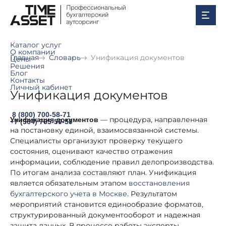
Каталог услуг
О компании
Главная
Словарь
Унификация документов
Цены
Решения
Блог
Контакты
Личный кабинет
Унификация документов
8 (800) 700-58-71
— процедура, направленная
Унификация документов
+7 (964) 765-50-50
на постановку единой, взаимосвязанной системы.
Специалисты организуют проверку текущего
состояния, оценивают качество отражения
информации, соблюдение правил делопроизводства.
По итогам анализа составляют план. Унификация
является обязательным этапом
восстановления
бухгалтерского учета в Москве
. Результатом
мероприятий становится единообразие форматов,
структурированный документооборот и надежная
защита данных. В процессе работы эксперты